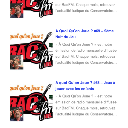
sur BacFM. Chaque mois, retrouvez
l’actualité ludique du Conservatoire
du Jeu, ainsi qu’une interview d’invité
autour du jeu et de la culture ludique.
Pour l’émission de octobre 2025, je
A Quoi Qu’on Joue ? #69 – 9ème
reçois Erwan, du café ludique
Nuit du Jeu
« Ludique and Ludic » de Nevers.
« À Quoi Qu’on Joue ? » est notre
Ensemble, nous
…
émission de radio mensuelle diffusée
sur BacFM. Chaque mois, retrouvez
l’actualité ludique du Conservatoire
du Jeu, ainsi qu’une interview d’invité
autour du jeu et de la culture ludique.
Pour l’émission de octobre 2025, je
A quoi Qu’on Joue ? #68 – Jeux à
reçois Fabrice, membre du
jouer avec les enfants
Conservatoire du Jeu, qui vient nous
« À Quoi Qu’on Joue ? » est notre
parler du
…
émission de radio mensuelle diffusée
sur BacFM. Chaque mois, retrouvez
l’actualité ludique du Conservatoire
du Jeu, ainsi qu’une interview d’invité
autour du jeu et de la culture ludique.