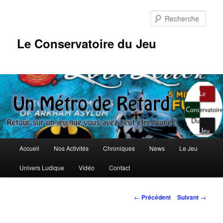
Aller
au
Rech
contenu
principal
Le Conservatoire du Jeu
Menu
Accueil
Nos Activités
Chroniques
News
Le Jeu
principal
Univers Ludique
Vidéo
Contact
Navigation
←
Précédent
Suivant
→
des
articles