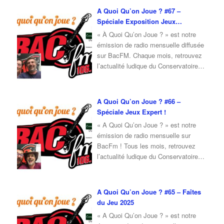
Pour l’émission de septembre 2025,
A Quoi Qu’on Joue ? #67 –
je reçois Nadia, adhérente du
Spéciale Exposition Jeux
Conservatoire du Jeu, qui vient nous
Modernes
« À Quoi Qu’on Joue ? » est notre
présenter une
…
émission de radio mensuelle diffusée
sur BacFM. Chaque mois, retrouvez
l’actualité ludique du Conservatoire
du Jeu, ainsi qu’une interview d’invité
autour du jeu et de la culture ludique.
Pour l’émission de juillet 2025, je
A Quoi Qu’on Joue ? #66 –
reçois Jean-Loup, cofondateur du
Spéciale Jeux Expert !
Conservatoire du Jeu, qui viendra
« A Quoi Qu’on Joue ? » est notre
nous parler de
…
émission de radio mensuelle sur
BacFm ! Tous les mois, retrouvez
l’actualité ludique du Conservatoire
du Jeu, mais également un invité en
interview ! Pour cette émission du
mois de Juin 2025, je reçois Fabrice
A Quoi Qu’on Joue ? #65 – Faîtes
du Conservatoire du Jeu, qui vient
du Jeu 2025
nous parler de son expérience sur les
« A Quoi Qu’on Joue ? » est notre
…