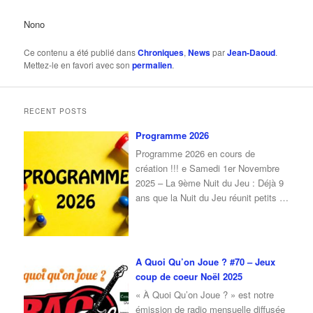
Nono
Ce contenu a été publié dans
Chroniques
,
News
par
Jean-Daoud
.
Mettez-le en favori avec son
permalien
.
RECENT POSTS
Programme 2026
Programme 2026 en cours de
création !!! e Samedi 1er Novembre
2025 – La 9ème Nuit du Jeu : Déjà 9
ans que la Nuit du Jeu réunit petits et
grands autour du plaisir de jouer !À
l’occasion de cette 9ᵉ édition, nous
vous donnons rendez-vous le samedi
1er novembre 2025, de 16 h à
…
A Quoi Qu’on Joue ? #70 – Jeux
coup de coeur Noël 2025
« À Quoi Qu’on Joue ? » est notre
émission de radio mensuelle diffusée