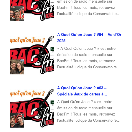
émission de radio mensuelle sur
BacFm ! Tous les mois, retrouvez
l’actualité ludique du Conservatoire
du Jeu, mais également un invité en
interview ! Pour cette émission du
mois d’Avril 2025, je reçois Fabrice
A Quoi Qu’on Joue ? #64 – As d’Or
du Conservatoire du Jeu, qui vient
2025
nous parler de la Faites du Jeu 2025
« A Quoi Qu’on Joue ? » est notre
…
émission de radio mensuelle sur
BacFm ! Tous les mois, retrouvez
l’actualité ludique du Conservatoire
du Jeu, mais également un invité en
interview ! Pour cette émission du
mois de Février 2025, je reçois Erwan
A Quoi Qu’on Joue ? #63 –
et Camille pour vous parler des As
Spéciale Jeux de cartes à
d’Or 2025, mais aussi pour donner
…
collectionner
A Quoi Qu’on Joue ? » est notre
émission de radio mensuelle sur
BacFm ! Tous les mois, retrouvez
l’actualité ludique du Conservatoire
du Jeu, mais également un invité en