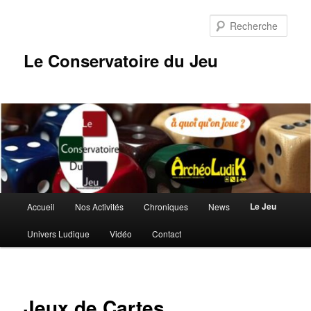
Aller
au
Rech
contenu
principal
Le Conservatoire du Jeu
Menu
Le Jeu
Accueil
Nos Activités
Chroniques
News
principal
Univers Ludique
Vidéo
Contact
Jeux de Cartes