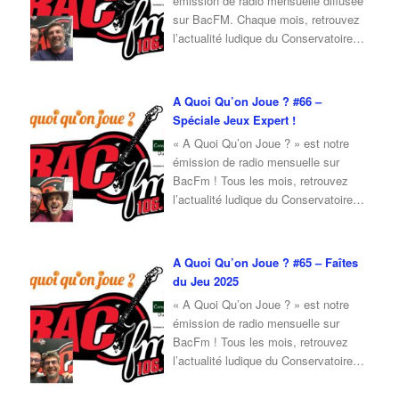
émission de radio mensuelle diffusée
sur BacFM. Chaque mois, retrouvez
l’actualité ludique du Conservatoire
du Jeu, ainsi qu’une interview d’invité
autour du jeu et de la culture ludique.
Pour l’émission de juillet 2025, je
A Quoi Qu’on Joue ? #66 –
reçois Jean-Loup, cofondateur du
Spéciale Jeux Expert !
Conservatoire du Jeu, qui viendra
« A Quoi Qu’on Joue ? » est notre
nous parler de
…
émission de radio mensuelle sur
BacFm ! Tous les mois, retrouvez
l’actualité ludique du Conservatoire
du Jeu, mais également un invité en
interview ! Pour cette émission du
mois de Juin 2025, je reçois Fabrice
A Quoi Qu’on Joue ? #65 – Faîtes
du Conservatoire du Jeu, qui vient
du Jeu 2025
nous parler de son expérience sur les
« A Quoi Qu’on Joue ? » est notre
…
émission de radio mensuelle sur
BacFm ! Tous les mois, retrouvez
l’actualité ludique du Conservatoire
du Jeu, mais également un invité en
interview ! Pour cette émission du