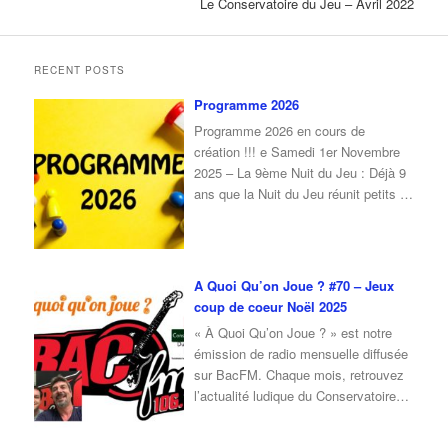
Le Conservatoire du Jeu – Avril 2022
RECENT POSTS
Programme 2026
Programme 2026 en cours de
création !!! e Samedi 1er Novembre
2025 – La 9ème Nuit du Jeu : Déjà 9
ans que la Nuit du Jeu réunit petits et
grands autour du plaisir de jouer !À
l’occasion de cette 9ᵉ édition, nous
vous donnons rendez-vous le samedi
1er novembre 2025, de 16 h à
…
A Quoi Qu’on Joue ? #70 – Jeux
coup de coeur Noël 2025
« À Quoi Qu’on Joue ? » est notre
émission de radio mensuelle diffusée
sur BacFM. Chaque mois, retrouvez
l’actualité ludique du Conservatoire
du Jeu, ainsi qu’une interview d’invité
autour du jeu et de la culture ludique.