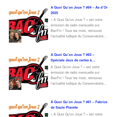
mois d’Avril 2025, je reçois Fabrice
A Quoi Qu’on Joue ? #64 – As d’Or
du Conservatoire du Jeu, qui vient
2025
nous parler de la Faites du Jeu 2025
« A Quoi Qu’on Joue ? » est notre
…
émission de radio mensuelle sur
BacFm ! Tous les mois, retrouvez
l’actualité ludique du Conservatoire
du Jeu, mais également un invité en
interview ! Pour cette émission du
mois de Février 2025, je reçois Erwan
A Quoi Qu’on Joue ? #63 –
et Camille pour vous parler des As
Spéciale Jeux de cartes à
d’Or 2025, mais aussi pour donner
…
collectionner
A Quoi Qu’on Joue ? » est notre
émission de radio mensuelle sur
BacFm ! Tous les mois, retrouvez
l’actualité ludique du Conservatoire
du Jeu, mais également un invité en
interview ! Pour cette émission du
mois de Janvier 2025, je reçois
A Quoi Qu’on Joue ? #61 – Fabrice
Erwan et Julien qui viennent nous
de Saule Planète
parler de jeux de cartes à
« A Quoi Qu’on Joue ? » est notre
collectionner