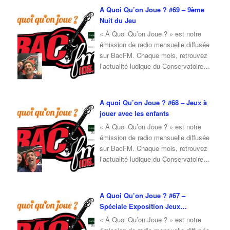
Pour l’émission de octobre 2025, je
A Quoi Qu’on Joue ? #69 – 9ème
reçois Erwan, du café ludique
Nuit du Jeu
« Ludique and Ludic » de Nevers.
« À Quoi Qu’on Joue ? » est notre
Ensemble, nous
…
émission de radio mensuelle diffusée
sur BacFM. Chaque mois, retrouvez
l’actualité ludique du Conservatoire
du Jeu, ainsi qu’une interview d’invité
autour du jeu et de la culture ludique.
Pour l’émission de octobre 2025, je
A quoi Qu’on Joue ? #68 – Jeux à
reçois Fabrice, membre du
jouer avec les enfants
Conservatoire du Jeu, qui vient nous
« À Quoi Qu’on Joue ? » est notre
parler du
…
émission de radio mensuelle diffusée
sur BacFM. Chaque mois, retrouvez
l’actualité ludique du Conservatoire
du Jeu, ainsi qu’une interview d’invité
autour du jeu et de la culture ludique.
Pour l’émission de septembre 2025,
A Quoi Qu’on Joue ? #67 –
je reçois Nadia, adhérente du
Spéciale Exposition Jeux
Conservatoire du Jeu, qui vient nous
Modernes
« À Quoi Qu’on Joue ? » est notre
présenter une
…