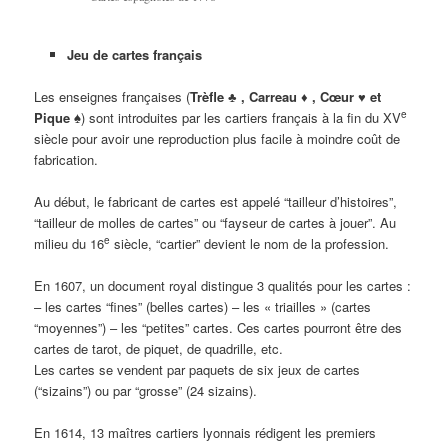
Jeu de cartes français
Les enseignes françaises (
Trèfle ♣ , Carreau ♦ , Cœur ♥ et
e
Pique ♠
) sont introduites par les cartiers français à la fin du XV
siècle pour avoir une reproduction plus facile à moindre coût de
fabrication.
Au début, le fabricant de cartes est appelé “tailleur d’histoires”,
“tailleur de molles de cartes” ou “fayseur de cartes à jouer”. Au
e
milieu du 16
siècle, “cartier” devient le nom de la profession.
En 1607, un document royal distingue 3 qualités pour les cartes :
– les cartes “fines” (belles cartes) – les « triailles » (cartes
“moyennes”) – les “petites” cartes. Ces cartes pourront être des
cartes de tarot, de piquet, de quadrille, etc.
Les cartes se vendent par paquets de six jeux de cartes
(“sizains”) ou par “grosse” (24 sizains).
En 1614, 13 maîtres cartiers lyonnais rédigent les premiers