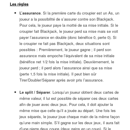
Les règles
L’assurance
. Si la première carte du croupier est un As, un
joueur a la possibilité de s’assurer contre son Blackjack.
Pour cela, le joueur paye la moitié de sa mise initiale. Si le
croupier fait Blackjack, le joueur perd sa mise mais se voit
payer l’assurance en double (donc bénéfice 0, perte 0). Si
le croupier ne fait pas Blackjack, deux situations sont
possibles : Premièrement, le joueur gagne ; il perd son
assurance mais empoche l’équivalent de sa mise initiale
(bénéfice net 1/2 fois la mise initiale). Deuxièmement, le
joueur perd ; il perd alors l’assurance ainsi que sa mise
(perte 1,5 fois la mise initiale). Il peut bien sûr
Tirer/Doubler/Séparer après avoir pris l’assurance.
Le split / Séparer
. Lorsqu’un joueur obtient deux cartes de
même valeur, il lui est possible de séparer ces deux cartes
afin de jouer avec deux jeux. Pour cela, il doit ajouter la
même mise que celle qu’il a jouée au départ. Une fois les
jeux séparés, le joueur joue chaque main de la même façon
qu’une main simple. S’il gagne sur les deux jeux, il aura fait
d’une pierre deux coups (deux gains en un coup). Si le