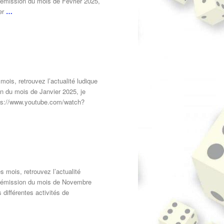
e émission du mois de Février 2025,
ner
…
ois, retrouvez l’actualité ludique
on du mois de Janvier 2025, je
ttps://www.youtube.com/watch?
 mois, retrouvez l’actualité
te émission du mois de Novembre
 différentes activités de