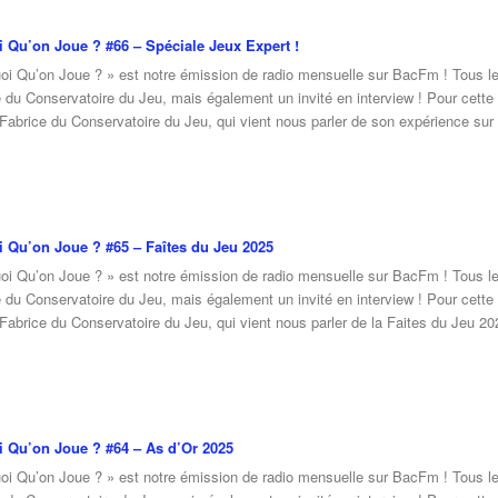
 Qu’on Joue ? #66 – Spéciale Jeux Expert !
oi Qu’on Joue ? » est notre émission de radio mensuelle sur BacFm ! Tous les
e du Conservatoire du Jeu, mais également un invité en interview ! Pour cette
 Fabrice du Conservatoire du Jeu, qui vient nous parler de son expérience sur
 Qu’on Joue ? #65 – Faîtes du Jeu 2025
oi Qu’on Joue ? » est notre émission de radio mensuelle sur BacFm ! Tous les
e du Conservatoire du Jeu, mais également un invité en interview ! Pour cette 
 Fabrice du Conservatoire du Jeu, qui vient nous parler de la Faites du Jeu 2
 Qu’on Joue ? #64 – As d’Or 2025
oi Qu’on Joue ? » est notre émission de radio mensuelle sur BacFm ! Tous les