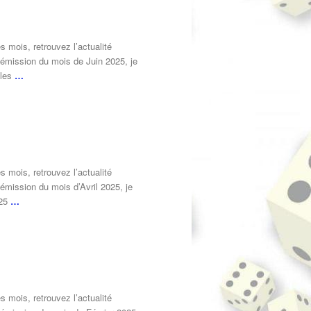
 mois, retrouvez l’actualité
 émission du mois de Juin 2025, je
 les
…
 mois, retrouvez l’actualité
émission du mois d’Avril 2025, je
025
…
 mois, retrouvez l’actualité