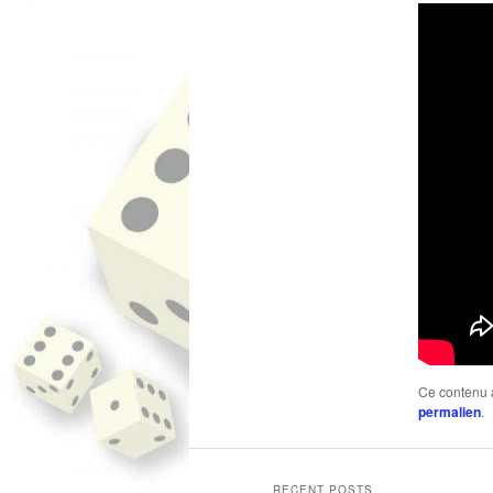
Ce contenu 
permalien
.
RECENT POSTS