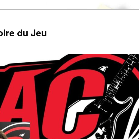
ire du Jeu