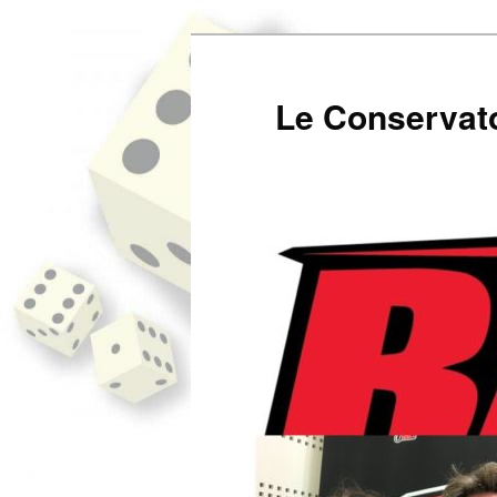
Aller
au
contenu
Le Conservato
principal