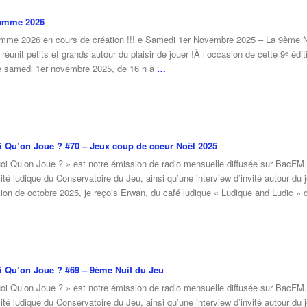
amme 2026
mme 2026 en cours de création !!! e Samedi 1er Novembre 2025 – La 9ème Nui
réunit petits et grands autour du plaisir de jouer !À l’occasion de cette 9ᵉ é
e samedi 1er novembre 2025, de 16 h à
…
 Qu’on Joue ? #70 – Jeux coup de coeur Noël 2025
oi Qu’on Joue ? » est notre émission de radio mensuelle diffusée sur BacFM
lité ludique du Conservatoire du Jeu, ainsi qu’une interview d’invité autour du j
sion de octobre 2025, je reçois Erwan, du café ludique « Ludique and Ludic 
 Qu’on Joue ? #69 – 9ème Nuit du Jeu
oi Qu’on Joue ? » est notre émission de radio mensuelle diffusée sur BacFM
lité ludique du Conservatoire du Jeu, ainsi qu’une interview d’invité autour du j