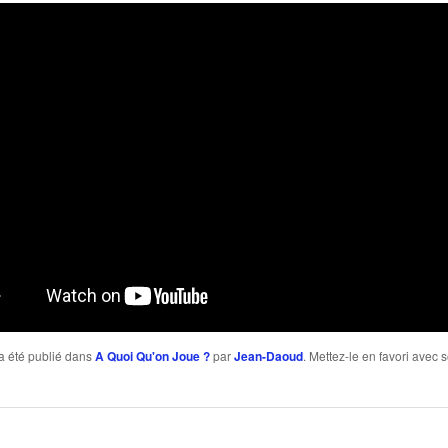
a été publié dans
A Quoi Qu'on Joue ?
par
Jean-Daoud
. Mettez-le en favori avec 