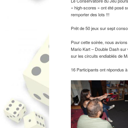
Le Conservatoire du Jeu poursu
« high-scores » ont été posé su
remporter des lots !!!
Prêt de 50 jeux sur sept conso
Pour cette soirée, nous avions 
Mario Kart – Double Dash sur G
sur les circuits endiablés de M
16 Participants ont répondus 