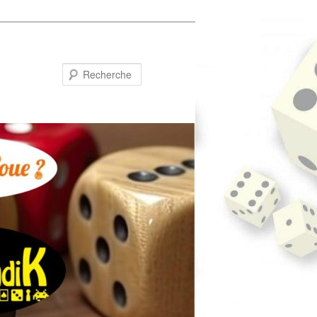
Recherche