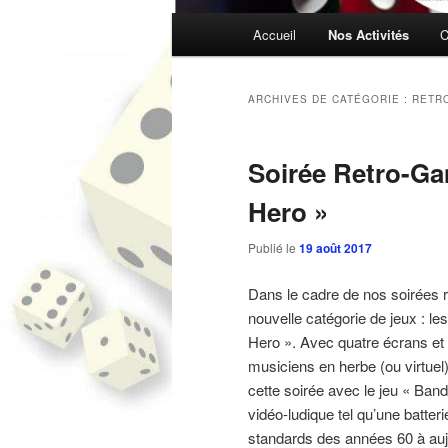
Menu
Accueil
Nos Activités
C
principal
ARCHIVES DE CATÉGORIE :
RETR
Soirée Retro-Ga
Hero »
Publié le
19 août 2017
Dans le cadre de nos soirées 
nouvelle catégorie de jeux : le
Hero ». Avec quatre écrans et 
musiciens en herbe (ou virtuel
cette soirée avec le jeu « Ban
vidéo-ludique tel qu’une batter
standards des années 60 à auj