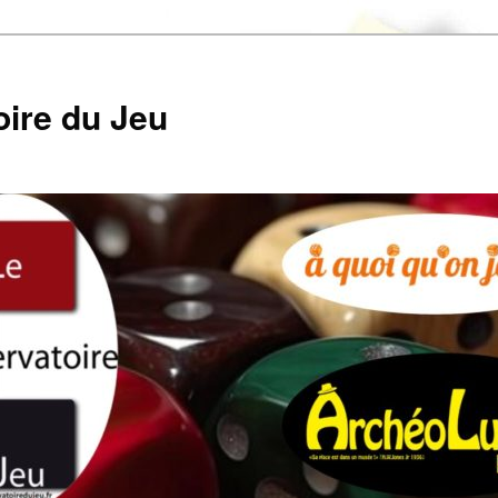
ire du Jeu