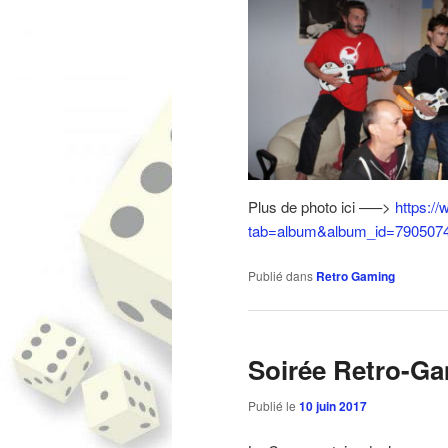
Plus de photo ici —–>
https:/
tab=album&album_id=790507
Publié dans
Retro Gaming
Soirée Retro-G
Publié le
10 juin 2017