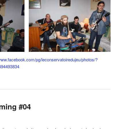
/www.facebook.com/pg/leconservatoiredujeu/photos/?
494493834
aming #04