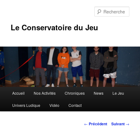
Aller
au
Rech
contenu
principal
Le Conservatoire du Jeu
Menu
Accueil
Nos Activités
Chroniques
News
Le Jeu
principal
Univers Ludique
Vidéo
Contact
Navigation
←
Précédent
Suivant
→
des
articles