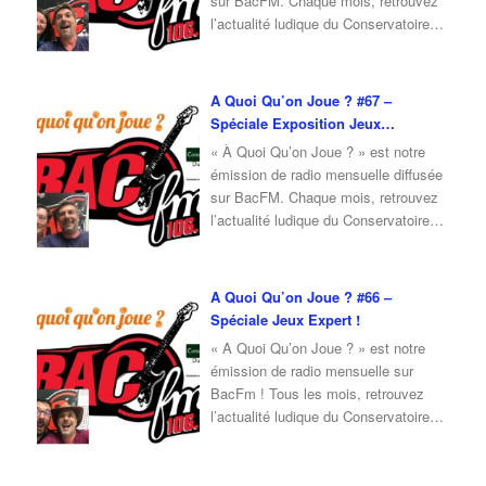
sur BacFM. Chaque mois, retrouvez
l’actualité ludique du Conservatoire
du Jeu, ainsi qu’une interview d’invité
autour du jeu et de la culture ludique.
Pour l’émission de septembre 2025,
A Quoi Qu’on Joue ? #67 –
je reçois Nadia, adhérente du
Spéciale Exposition Jeux
Conservatoire du Jeu, qui vient nous
Modernes
« À Quoi Qu’on Joue ? » est notre
présenter une
…
émission de radio mensuelle diffusée
sur BacFM. Chaque mois, retrouvez
l’actualité ludique du Conservatoire
du Jeu, ainsi qu’une interview d’invité
autour du jeu et de la culture ludique.
Pour l’émission de juillet 2025, je
A Quoi Qu’on Joue ? #66 –
reçois Jean-Loup, cofondateur du
Spéciale Jeux Expert !
Conservatoire du Jeu, qui viendra
« A Quoi Qu’on Joue ? » est notre
nous parler de
…
émission de radio mensuelle sur
BacFm ! Tous les mois, retrouvez
l’actualité ludique du Conservatoire
du Jeu, mais également un invité en
interview ! Pour cette émission du
mois de Juin 2025, je reçois Fabrice