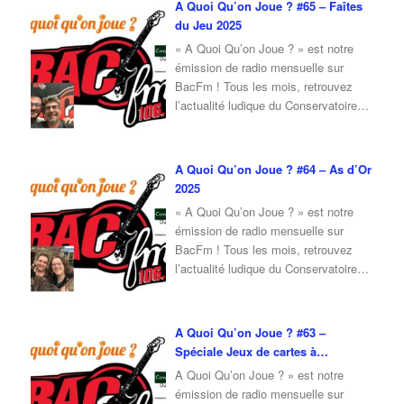
A Quoi Qu’on Joue ? #65 – Faîtes
du Conservatoire du Jeu, qui vient
du Jeu 2025
nous parler de son expérience sur les
« A Quoi Qu’on Joue ? » est notre
…
émission de radio mensuelle sur
BacFm ! Tous les mois, retrouvez
l’actualité ludique du Conservatoire
du Jeu, mais également un invité en
interview ! Pour cette émission du
mois d’Avril 2025, je reçois Fabrice
A Quoi Qu’on Joue ? #64 – As d’Or
du Conservatoire du Jeu, qui vient
2025
nous parler de la Faites du Jeu 2025
« A Quoi Qu’on Joue ? » est notre
…
émission de radio mensuelle sur
BacFm ! Tous les mois, retrouvez
l’actualité ludique du Conservatoire
du Jeu, mais également un invité en
interview ! Pour cette émission du
mois de Février 2025, je reçois Erwan
A Quoi Qu’on Joue ? #63 –
et Camille pour vous parler des As
Spéciale Jeux de cartes à
d’Or 2025, mais aussi pour donner
…
collectionner
A Quoi Qu’on Joue ? » est notre
émission de radio mensuelle sur