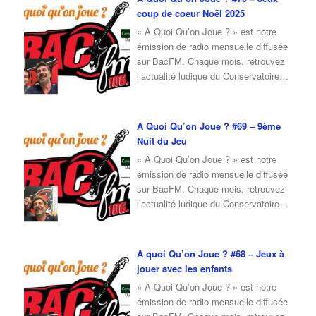
coup de coeur Noël 2025
« À Quoi Qu’on Joue ? » est notre
émission de radio mensuelle diffusée
sur BacFM. Chaque mois, retrouvez
l’actualité ludique du Conservatoire
du Jeu, ainsi qu’une interview d’invité
autour du jeu et de la culture ludique.
Pour l’émission de octobre 2025, je
A Quoi Qu’on Joue ? #69 – 9ème
reçois Erwan, du café ludique
Nuit du Jeu
« Ludique and Ludic » de Nevers.
« À Quoi Qu’on Joue ? » est notre
Ensemble, nous
…
émission de radio mensuelle diffusée
sur BacFM. Chaque mois, retrouvez
l’actualité ludique du Conservatoire
du Jeu, ainsi qu’une interview d’invité
autour du jeu et de la culture ludique.
Pour l’émission de octobre 2025, je
A quoi Qu’on Joue ? #68 – Jeux à
reçois Fabrice, membre du
jouer avec les enfants
Conservatoire du Jeu, qui vient nous
« À Quoi Qu’on Joue ? » est notre
parler du
…
émission de radio mensuelle diffusée