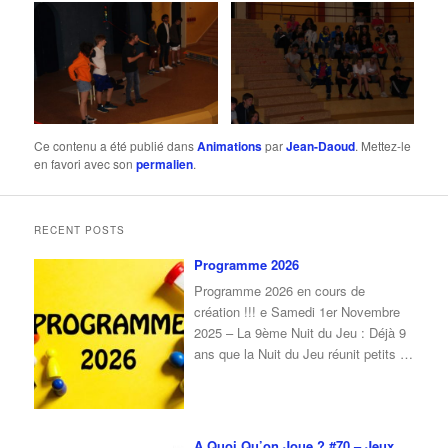
Ce contenu a été publié dans
Animations
par
Jean-Daoud
. Mettez-le
en favori avec son
permalien
.
RECENT POSTS
Programme 2026
Programme 2026 en cours de
création !!! e Samedi 1er Novembre
2025 – La 9ème Nuit du Jeu : Déjà 9
ans que la Nuit du Jeu réunit petits et
grands autour du plaisir de jouer !À
l’occasion de cette 9ᵉ édition, nous
vous donnons rendez-vous le samedi
1er novembre 2025, de 16 h à
…
A Quoi Qu’on Joue ? #70 – Jeux