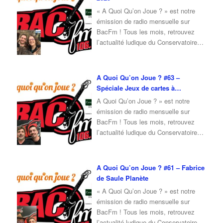
nous parler de la Faites du Jeu 2025
« A Quoi Qu’on Joue ? » est notre
…
émission de radio mensuelle sur
BacFm ! Tous les mois, retrouvez
l’actualité ludique du Conservatoire
du Jeu, mais également un invité en
interview ! Pour cette émission du
mois de Février 2025, je reçois Erwan
A Quoi Qu’on Joue ? #63 –
et Camille pour vous parler des As
Spéciale Jeux de cartes à
d’Or 2025, mais aussi pour donner
…
collectionner
A Quoi Qu’on Joue ? » est notre
émission de radio mensuelle sur
BacFm ! Tous les mois, retrouvez
l’actualité ludique du Conservatoire
du Jeu, mais également un invité en
interview ! Pour cette émission du
mois de Janvier 2025, je reçois
A Quoi Qu’on Joue ? #61 – Fabrice
Erwan et Julien qui viennent nous
de Saule Planète
parler de jeux de cartes à
« A Quoi Qu’on Joue ? » est notre
collectionner
émission de radio mensuelle sur
https://www.youtube.com/watch?
BacFm ! Tous les mois, retrouvez
v=iUAY2JBjkuQ
l’actualité ludique du Conservatoire