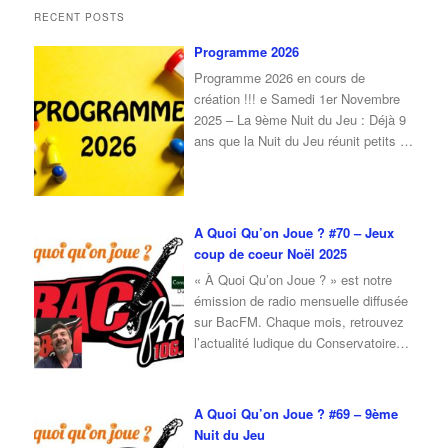
RECENT POSTS
Programme 2026
Programme 2026 en cours de
création !!! e Samedi 1er Novembre
2025 – La 9ème Nuit du Jeu : Déjà 9
ans que la Nuit du Jeu réunit petits et
grands autour du plaisir de jouer !À
l’occasion de cette 9ᵉ édition, nous
vous donnons rendez-vous le samedi
1er novembre 2025, de 16 h à
…
A Quoi Qu’on Joue ? #70 – Jeux
coup de coeur Noël 2025
« À Quoi Qu’on Joue ? » est notre
émission de radio mensuelle diffusée
sur BacFM. Chaque mois, retrouvez
l’actualité ludique du Conservatoire
du Jeu, ainsi qu’une interview d’invité
autour du jeu et de la culture ludique.
Pour l’émission de octobre 2025, je
A Quoi Qu’on Joue ? #69 – 9ème
reçois Erwan, du café ludique
Nuit du Jeu
« Ludique and Ludic » de Nevers.