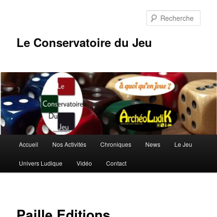
Aller
au
Rech
contenu
principal
Le Conservatoire du Jeu
Menu
Accueil
Nos Activités
Chroniques
News
Le Jeu
principal
Univers Ludique
Vidéo
Contact
Paille Editions