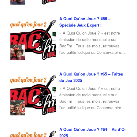
du Jeu, ainsi qu’une interview d’invité
autour du jeu et de la culture ludique.
Pour l’émission de juillet 2025, je
A Quoi Qu’on Joue ? #66 –
reçois Jean-Loup, cofondateur du
Spéciale Jeux Expert !
Conservatoire du Jeu, qui viendra
« A Quoi Qu’on Joue ? » est notre
nous parler de
…
émission de radio mensuelle sur
BacFm ! Tous les mois, retrouvez
l’actualité ludique du Conservatoire
du Jeu, mais également un invité en
interview ! Pour cette émission du
mois de Juin 2025, je reçois Fabrice
A Quoi Qu’on Joue ? #65 – Faîtes
du Conservatoire du Jeu, qui vient
du Jeu 2025
nous parler de son expérience sur les
« A Quoi Qu’on Joue ? » est notre
…
émission de radio mensuelle sur
BacFm ! Tous les mois, retrouvez
l’actualité ludique du Conservatoire
du Jeu, mais également un invité en
interview ! Pour cette émission du
mois d’Avril 2025, je reçois Fabrice
A Quoi Qu’on Joue ? #64 – As d’Or
du Conservatoire du Jeu, qui vient
2025