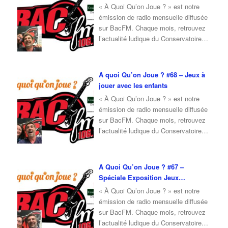
« À Quoi Qu’on Joue ? » est notre
Ensemble, nous
…
émission de radio mensuelle diffusée
sur BacFM. Chaque mois, retrouvez
l’actualité ludique du Conservatoire
du Jeu, ainsi qu’une interview d’invité
autour du jeu et de la culture ludique.
Pour l’émission de octobre 2025, je
A quoi Qu’on Joue ? #68 – Jeux à
reçois Fabrice, membre du
jouer avec les enfants
Conservatoire du Jeu, qui vient nous
« À Quoi Qu’on Joue ? » est notre
parler du
…
émission de radio mensuelle diffusée
sur BacFM. Chaque mois, retrouvez
l’actualité ludique du Conservatoire
du Jeu, ainsi qu’une interview d’invité
autour du jeu et de la culture ludique.
Pour l’émission de septembre 2025,
A Quoi Qu’on Joue ? #67 –
je reçois Nadia, adhérente du
Spéciale Exposition Jeux
Conservatoire du Jeu, qui vient nous
Modernes
« À Quoi Qu’on Joue ? » est notre
présenter une
…
émission de radio mensuelle diffusée
sur BacFM. Chaque mois, retrouvez
l’actualité ludique du Conservatoire