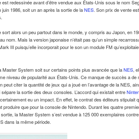
e est redessinée avant d’être vendue aux États-Unis sous le nom Se
juin 1986, soit un an après la sortie de la
NES
. Son prix de vente est
s.
 sort alors un peu partout dans le monde, y compris au Japon, en 1
u nom. Mais la version japonaise n’était pas qu’un simple recarross
rk III puisqu’elle incorporait pour le son un module FM qu’exploitaie
a Master System soit sur certains points plus avancée que la
NES
, e
me niveau de popularité aux États-Unis. Ce manque de succès a de m
 peut citer la quantité de jeux qui a joué en l’avantage de la NES, ain
i sépare la sortie des deux consoles. L’accord qui existait entre
Ninte
 certainement eu un impact. En effet, le contrat des éditeurs stipulait 
t produire que pour la console de Nintendo. Durant les quatre premi
 sortie, la Master System s’est vendue à 125 000 exemplaires contre
ES dans la même période.