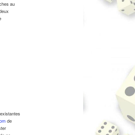
uches au
 deux
e
existantes
com
de
ter