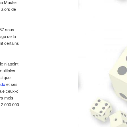
ga Master
 alors de
987 sous
age de la
nt certains
lle n’atteint
ultiples
si que
ndo
et ses
que ceux-ci
ers mois
 2 000 000