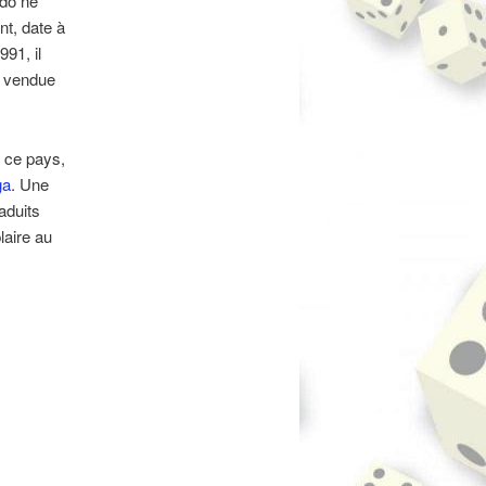
do ne
nt, date à
91, il
n vendue
s ce pays,
ga
. Une
aduits
laire au