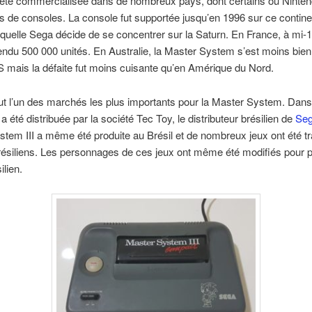
été commercialisée dans de nombreux pays, dont certains où Ninten
s de consoles. La console fut supportée jusqu’en 1996 sur ce contine
laquelle Sega décide de se concentrer sur la Saturn. En France, à mi-19
endu 500 000 unités. En Australie, la Master System s’est moins bie
 mais la défaite fut moins cuisante qu’en Amérique du Nord.
fut l’un des marchés les plus importants pour la Master System. Dan
a été distribuée par la société Tec Toy, le distributeur brésilien de
Se
tem III a même été produite au Brésil et de nombreux jeux ont été tr
résiliens. Les personnages de ces jeux ont même été modifiés pour p
ilien.