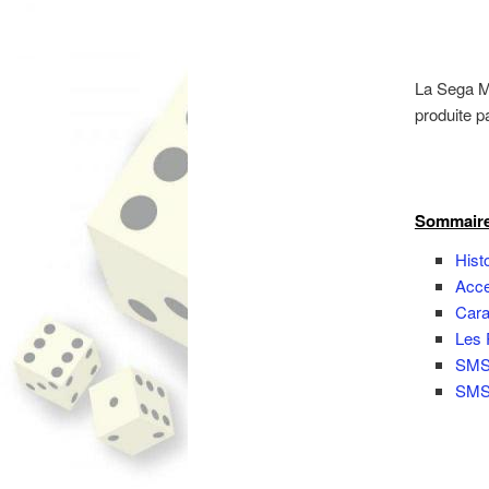
La Sega M
produite p
Ligne
Sommair
Hist
Acce
Cara
Les 
SMS-
SMS-
Ligne