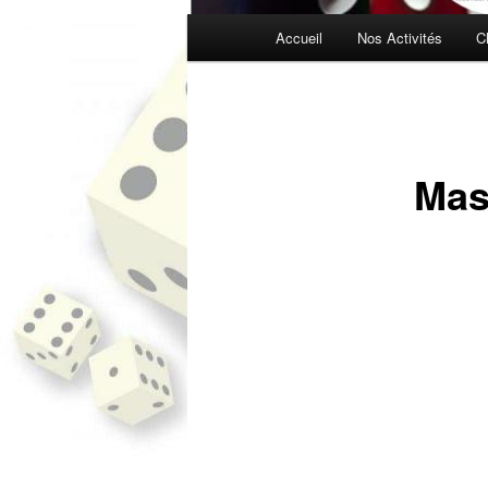
Menu
Accueil
Nos Activités
C
principal
Mas