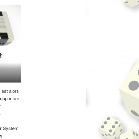
est alors
lopper sur
r
.
ter System
us