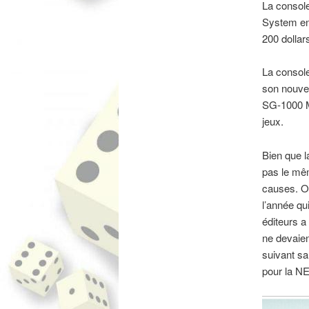
La consol
System en 
200 dollar
La console
son nouvea
SG-1000 Ma
jeux.
Bien que l
pas le mê
causes. On
l’année qu
éditeurs a
ne devaien
suivant sa
pour la N