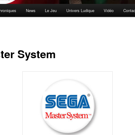
hroniques
News
Le Jeu
Univers Ludique
Vidéo
Contac
ter System