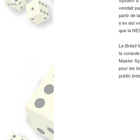
System a 
vendait pa
partir de 
s’en est v
que la NES
Le Brésil 
la console 
Master Sys
pour les b
public brés