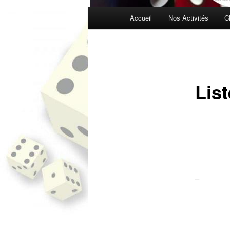
Menu
Accueil
Nos Activités
C
principal
List
–