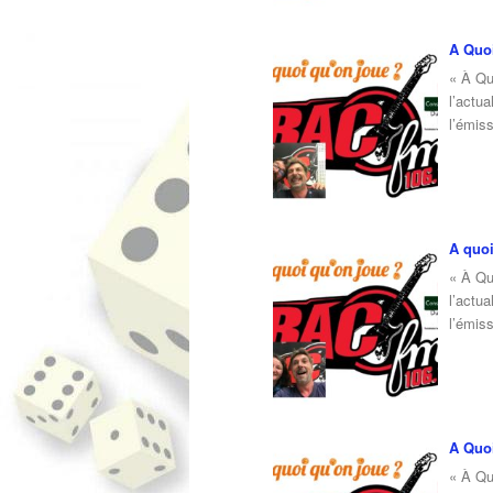
A Quoi
« À Qu
l’actua
l’émis
A quoi
« À Qu
l’actua
l’émis
A Quoi
« À Qu