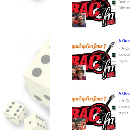
l’actua
l’émis
A Quoi
« A Qu
ludiqu
reçois
A Quoi
« A Qu
ludiqu
reçois