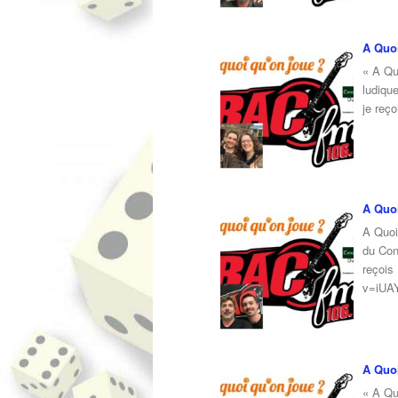
A Quoi
« A Qu
ludiqu
je reç
A Quoi
A Quoi
du Con
reçois
v=iUA
A Quoi
« A Qu