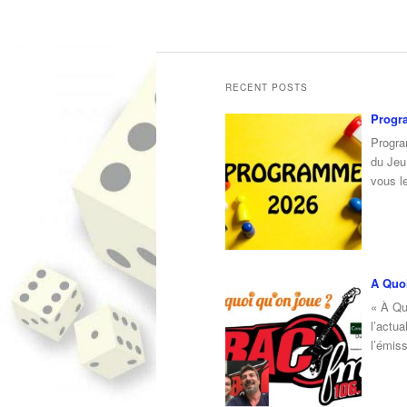
RECENT POSTS
Progr
Progra
du Jeu 
vous l
A Quoi
« À Qu
l’actua
l’émis