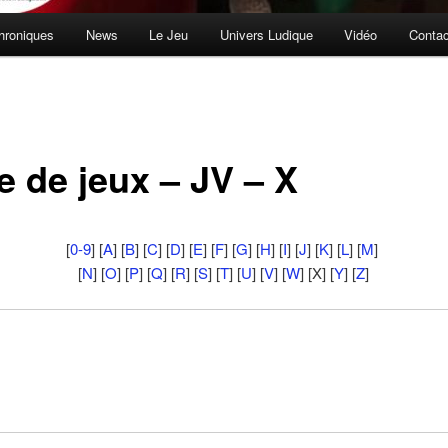
hroniques
News
Le Jeu
Univers Ludique
Vidéo
Contac
e de jeux – JV – X
[
0-9
] [
A
] [
B
] [
C
] [
D
] [
E
] [
F
] [
G
] [
H
] [
I
] [
J
] [
K
] [
L
] [
M
]
[
N
] [
O
] [
P
] [
Q
] [
R
] [
S
] [
T
] [
U
] [
V
] [
W
] [X] [
Y
] [
Z
]