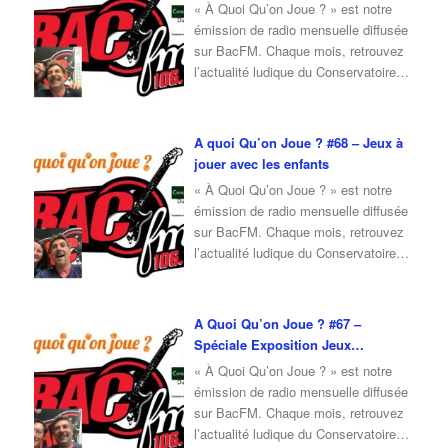
« À Quoi Qu’on Joue ? » est notre
Ensemble, nous
…
émission de radio mensuelle diffusée
sur BacFM. Chaque mois, retrouvez
l’actualité ludique du Conservatoire
du Jeu, ainsi qu’une interview d’invité
autour du jeu et de la culture ludique.
Pour l’émission de octobre 2025, je
A quoi Qu’on Joue ? #68 – Jeux à
reçois Fabrice, membre du
jouer avec les enfants
Conservatoire du Jeu, qui vient nous
« À Quoi Qu’on Joue ? » est notre
parler du
…
émission de radio mensuelle diffusée
sur BacFM. Chaque mois, retrouvez
l’actualité ludique du Conservatoire
du Jeu, ainsi qu’une interview d’invité
autour du jeu et de la culture ludique.
Pour l’émission de septembre 2025,
A Quoi Qu’on Joue ? #67 –
je reçois Nadia, adhérente du
Spéciale Exposition Jeux
Conservatoire du Jeu, qui vient nous
Modernes
« À Quoi Qu’on Joue ? » est notre
présenter une
…
émission de radio mensuelle diffusée
sur BacFM. Chaque mois, retrouvez
l’actualité ludique du Conservatoire