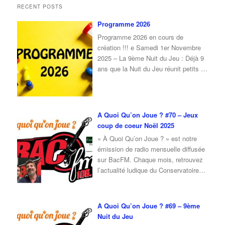
RECENT POSTS
Programme 2026
Programme 2026 en cours de
création !!! e Samedi 1er Novembre
2025 – La 9ème Nuit du Jeu : Déjà 9
ans que la Nuit du Jeu réunit petits et
grands autour du plaisir de jouer !À
l’occasion de cette 9ᵉ édition, nous
vous donnons rendez-vous le samedi
1er novembre 2025, de 16 h à
…
A Quoi Qu’on Joue ? #70 – Jeux
coup de coeur Noël 2025
« À Quoi Qu’on Joue ? » est notre
émission de radio mensuelle diffusée
sur BacFM. Chaque mois, retrouvez
l’actualité ludique du Conservatoire
du Jeu, ainsi qu’une interview d’invité
autour du jeu et de la culture ludique.
Pour l’émission de octobre 2025, je
A Quoi Qu’on Joue ? #69 – 9ème
reçois Erwan, du café ludique
Nuit du Jeu
« Ludique and Ludic » de Nevers.