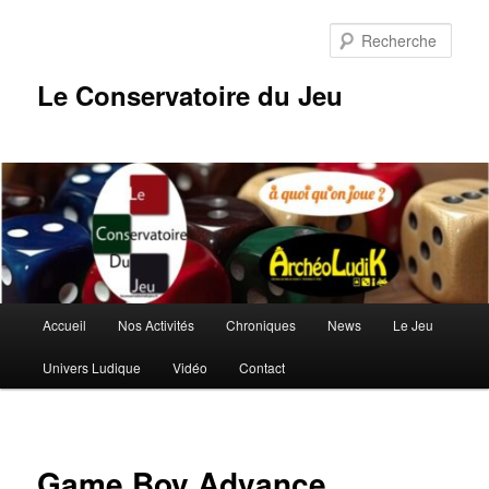
Aller
au
Rech
contenu
principal
Le Conservatoire du Jeu
Menu
Accueil
Nos Activités
Chroniques
News
Le Jeu
principal
Univers Ludique
Vidéo
Contact
Game Boy Advance