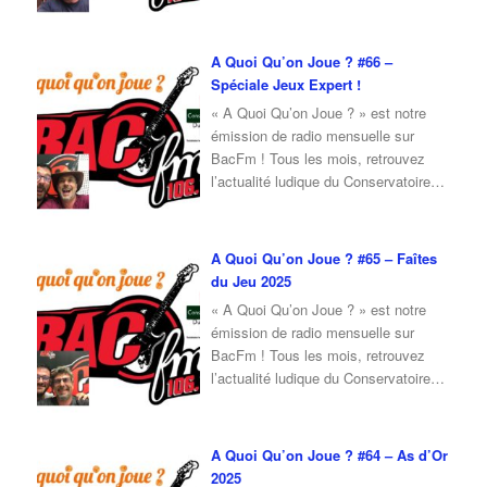
du Jeu, ainsi qu’une interview d’invité
autour du jeu et de la culture ludique.
Pour l’émission de juillet 2025, je
A Quoi Qu’on Joue ? #66 –
reçois Jean-Loup, cofondateur du
Spéciale Jeux Expert !
Conservatoire du Jeu, qui viendra
« A Quoi Qu’on Joue ? » est notre
nous parler de
…
émission de radio mensuelle sur
BacFm ! Tous les mois, retrouvez
l’actualité ludique du Conservatoire
du Jeu, mais également un invité en
interview ! Pour cette émission du
mois de Juin 2025, je reçois Fabrice
A Quoi Qu’on Joue ? #65 – Faîtes
du Conservatoire du Jeu, qui vient
du Jeu 2025
nous parler de son expérience sur les
« A Quoi Qu’on Joue ? » est notre
…
émission de radio mensuelle sur
BacFm ! Tous les mois, retrouvez
l’actualité ludique du Conservatoire
du Jeu, mais également un invité en
interview ! Pour cette émission du
mois d’Avril 2025, je reçois Fabrice
A Quoi Qu’on Joue ? #64 – As d’Or
du Conservatoire du Jeu, qui vient
2025