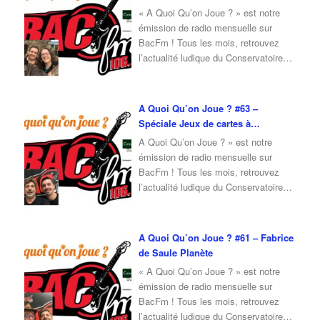
nous parler de la Faites du Jeu 2025
« A Quoi Qu’on Joue ? » est notre
…
émission de radio mensuelle sur
BacFm ! Tous les mois, retrouvez
l’actualité ludique du Conservatoire
du Jeu, mais également un invité en
interview ! Pour cette émission du
mois de Février 2025, je reçois Erwan
A Quoi Qu’on Joue ? #63 –
et Camille pour vous parler des As
Spéciale Jeux de cartes à
d’Or 2025, mais aussi pour donner
…
collectionner
A Quoi Qu’on Joue ? » est notre
émission de radio mensuelle sur
BacFm ! Tous les mois, retrouvez
l’actualité ludique du Conservatoire
du Jeu, mais également un invité en
interview ! Pour cette émission du
mois de Janvier 2025, je reçois
A Quoi Qu’on Joue ? #61 – Fabrice
Erwan et Julien qui viennent nous
de Saule Planète
parler de jeux de cartes à
« A Quoi Qu’on Joue ? » est notre
collectionner
émission de radio mensuelle sur
https://www.youtube.com/watch?
BacFm ! Tous les mois, retrouvez
v=iUAY2JBjkuQ
l’actualité ludique du Conservatoire